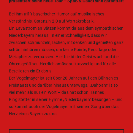
präsentiert seine neue Tour – Spaß & Gaudi sind garantiert
Bei ihm trifft bayerischer Humor auf musikalisches
Verständnis, Gstanzln 2.0 auf Wortakrobatik.
Ein Lavastrom an Sätzen kommt da aus dem sympathischen
Niederbayern heraus. In einer Schnelligkeit, dass wir
zwischen schmunzeln, lachen, mitdenken und genießen ganz
schön hinhören müssen, um keine Pointe, Persiflage oder
Metapher zu verpassen. Hier bleibt der Geist wach und die
Ohren geöffnet. Herrlich amüsant, kurzweilig und für alle
Beteiligten ein Erlebnis.
Der Vogelmayer ist seit über 20 Jahren auf den Bühnen es
Freistaats und darüber hinaus unterwegs. „Dahoam“ is so
viel mehr, als nur ein Wort – das hat schon Hannes
Ringlstetter in seiner Hymne „Niederbayern“ besungen – und
so kommt auch der Vogelmayer mit seinem Song über das
Herz eines Bayern zu uns.